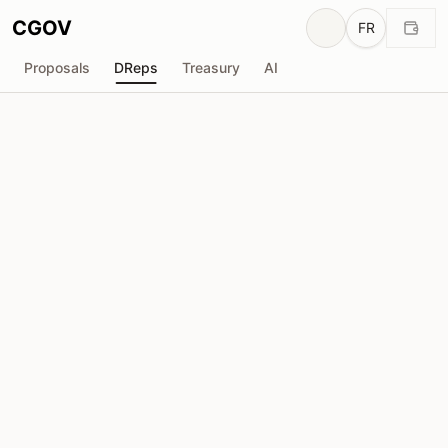
CGOV
FR
Proposals
DReps
Treasury
AI
DReps actifs
Total Délégateurs
83,865
572
Total ADA Délégué
Total Votes Exprimés
5.2B ADA
30,254
Liste DRep
DRep Charts
Sélecteur de DRep