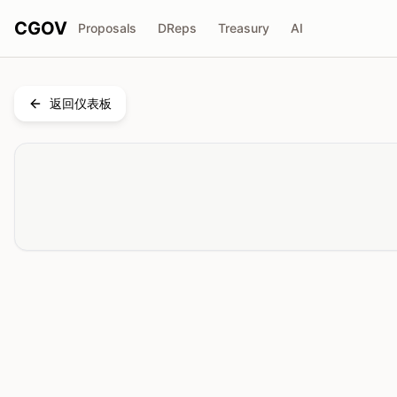
CGOV
Proposals
DReps
Treasury
AI
返回仪表板