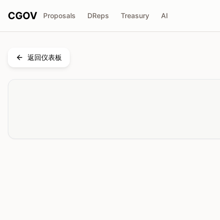
CGOV
Proposals
DReps
Treasury
AI
返回仪表板