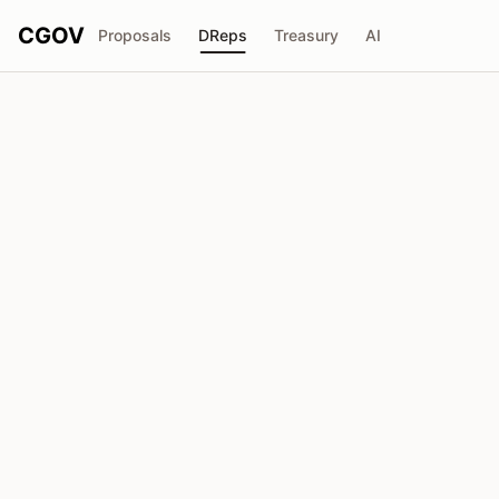
CGOV
Proposals
DReps
Treasury
AI
SASA_nagamaru_ながまる
drep1ytu...p4arg5
投票权
75.94M
ADA
委托人
358