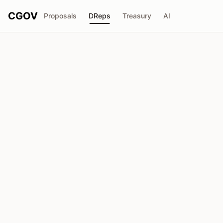
CGOV
Proposals
DReps
Treasury
AI
DINO
drep1ytf...af3n5y
投票权
20.87M
ADA
委托人
444