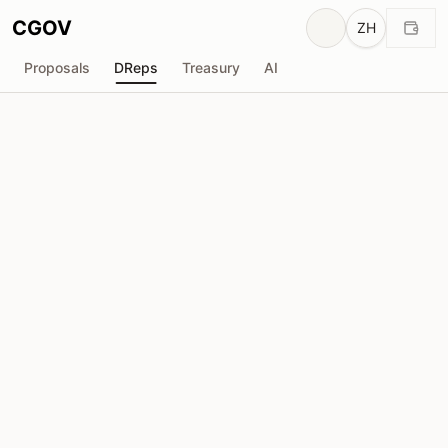
CGOV
ZH
Proposals
DReps
Treasury
AI
D
匿名DRep
drep1ygp...arl0wf
投票权
409.8K
ADA
委托人
5