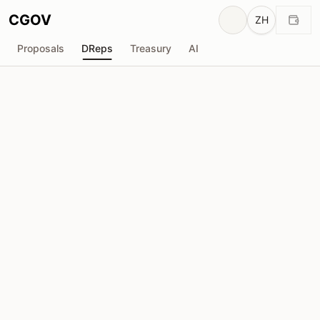
CGOV
ZH
Proposals
DReps
Treasury
AI
K
Kaizen Crypto
drep1ygm...8jqzqa
投票权
2.98M
ADA
委托人
118