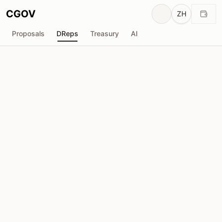
CGOV
ZH
Proposals
DReps
Treasury
AI
Cerkoryn
drep1ygl...qpsc2k
投票权
27.93M
ADA
委托人
162