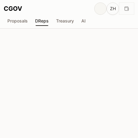
CGOV
ZH
Proposals
DReps
Treasury
AI
S
SVRN | Sleeping Natives
drep1yfr...jdju2k
投票权
271.8K
ADA
委托人
16