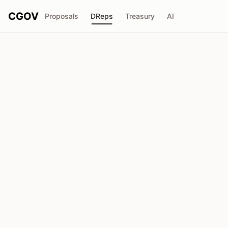
CGOV
Proposals
DReps
Treasury
AI
R
Richard Irving
drep1yfe...c6gtzk
投票权
13.52M
ADA
委托人
11