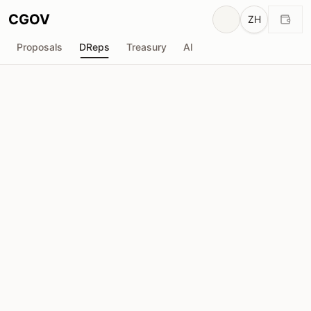
CGOV
ZH
Proposals
DReps
Treasury
AI
A
ACL-CardanoLand
drep1y2r...7rw8p5
投票权
959.9K
ADA
委托人
48