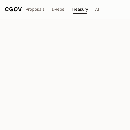
CGOV
Proposals
DReps
Treasury
AI
Tweag
T
Total recebido
Solicitada
₳29.33M
₳0