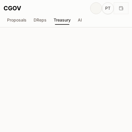
CGOV
PT
Proposals
DReps
Treasury
AI
Intersect
I
Total recebido
Solicitada
₳118.98M
₳0
Total solicitado
Propostas