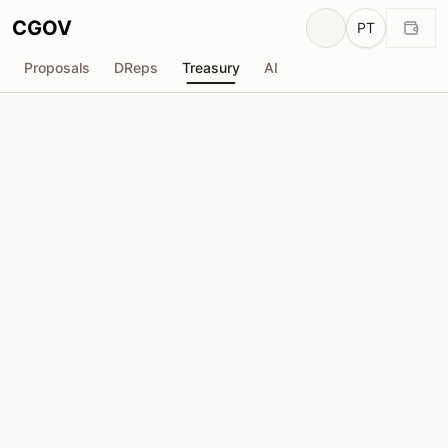
CGOV
PT
Proposals
DReps
Treasury
AI
Eternl
E
Total recebido
Solicitada
₳2.93M
₳0
Total solicitado
Propostas