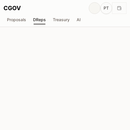
CGOV
PT
Proposals
DReps
Treasury
AI
G
GAIA
drep1ytx...s8uy44
Poder de Voto
3.07M
ADA
Delegadores
47