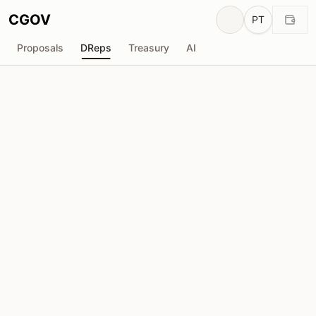
CGOV
PT
Proposals
DReps
Treasury
AI
phillerino
drep1ytu...qnqh2n
Poder de Voto
753.7K
ADA
Delegadores
46