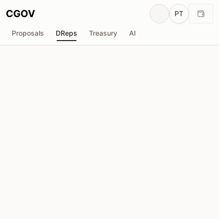
CGOV
PT
Proposals
DReps
Treasury
AI
DINO
drep1ytf...af3n5y
Poder de Voto
20.90M
ADA
Delegadores
444