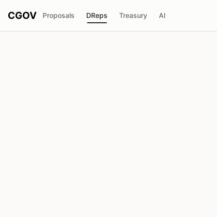
CGOV
Proposals
DReps
Treasury
AI
Y
Yosh
drep1ytd...e66v4c
Poder de Voto
949.4K
ADA
Delegadores
10