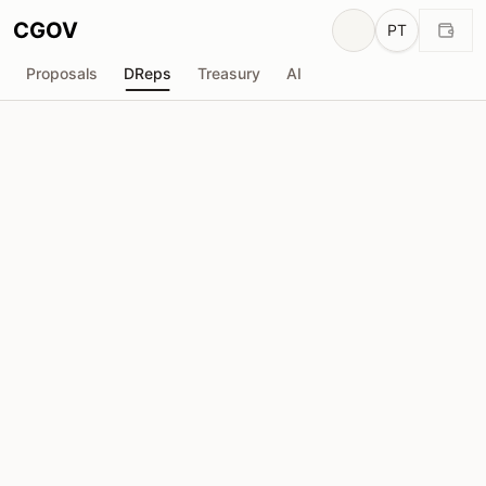
CGOV
PT
Proposals
DReps
Treasury
AI
Cardanians
drep1yt4...0h03y4
Poder de Voto
16.85M
ADA
Delegadores
318