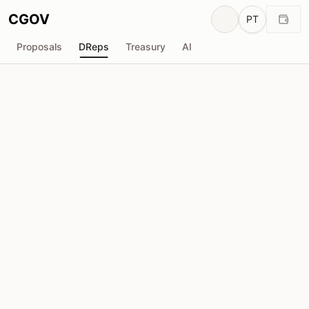
CGOV
PT
Proposals
DReps
Treasury
AI
TERA DRep
drep1ygt...ttd07h
Poder de Voto
28.01M
ADA
Delegadores
236