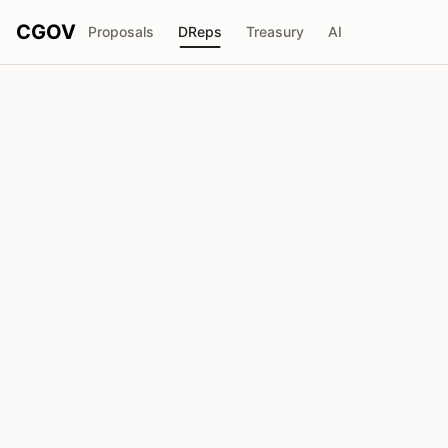
CGOV
Proposals
DReps
Treasury
AI
Cardano Feed
drep1yft...wmwv5f
Poder de Voto
713.7K
ADA
Delegadores
40