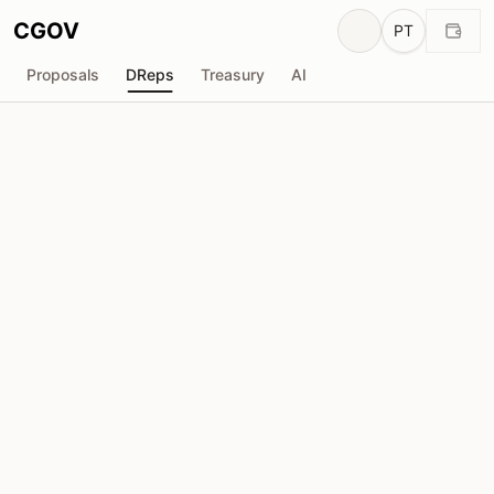
CGOV
PT
Proposals
DReps
Treasury
AI
F
FMS-DRep
drep1yfp...mfmkel
Poder de Voto
0
ADA
Delegadores
13