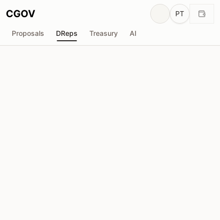
CGOV
PT
Proposals
DReps
Treasury
AI
4
42
drep1y26...wthkqv
Poder de Voto
2.74M
ADA
Delegadores
17