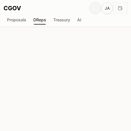
CGOV
JA
Proposals
DReps
Treasury
AI
L
LaPetiteADA
drep1ytk...mpwxsy
投票力
1.68M
ADA
委任者
49