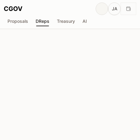
CGOV
JA
Proposals
DReps
Treasury
AI
Cerkoryn
drep1ygl...qpsc2k
投票力
27.92M
ADA
委任者
162