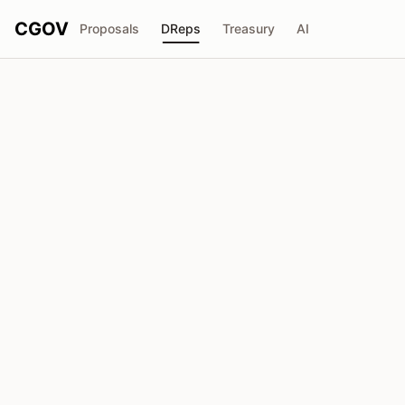
CGOV
Proposals
DReps
Treasury
AI
D
匿名DRep
drep1yg8...u5uq7n
投票力
198.4K
ADA
委任者
1