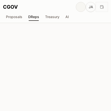
CGOV
JA
Proposals
DReps
Treasury
AI
BTBF_XSP
drep1y2v...p5hdwx
投票力
88.61M
ADA
委任者
431