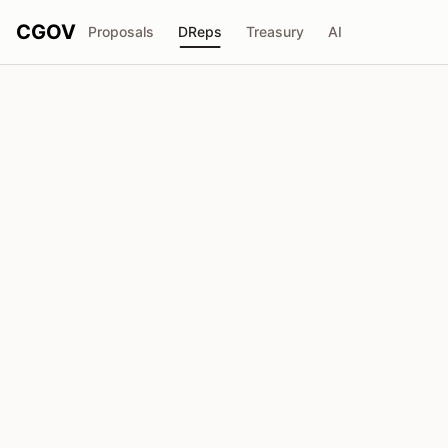
CGOV
Proposals
DReps
Treasury
AI
Montrasi
drep1y25...a68pza
投票力
783.4K
ADA
委任者
11