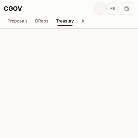
CGOV
FR
Proposals
DReps
Treasury
AI
Vacuumlabs
V
Total reçu
Demandée
₳724.8K
₳0
Total demandé
Propositions