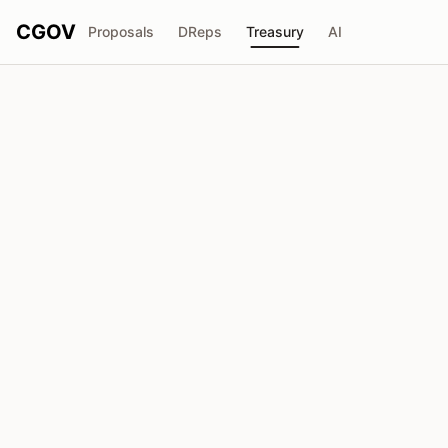
CGOV
Proposals
DReps
Treasury
AI
MLabs
M
Total reçu
Demandée
₳1.56M
₳0