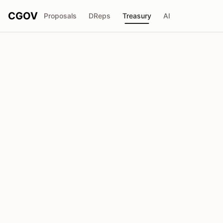
CGOV
Proposals
DReps
Treasury
AI
Eryx Coop
E
Total reçu
Demandée
₳700.0K
₳0