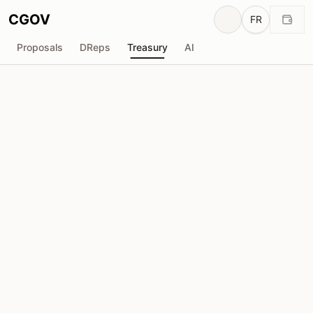
CGOV
FR
Proposals
DReps
Treasury
AI
EMURGO
E
Total reçu
Demandée
₳3.30M
₳0
Total demandé
Propositions