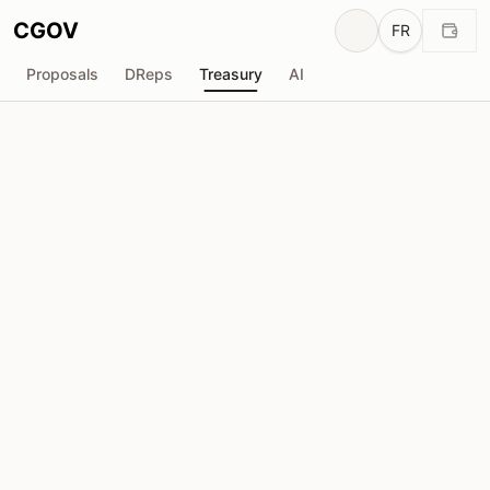
CGOV
FR
Proposals
DReps
Treasury
AI
BloxBean
B
Total reçu
Demandée
₳99.6K
₳0
Total demandé
Propositions