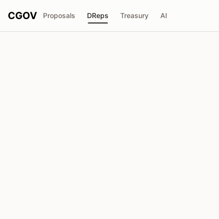
CGOV
Proposals
DReps
Treasury
AI
ADA_Labo
drep1ytr...rjejvq
Pouvoir de Vote
2.14M
ADA
Délégateurs
47