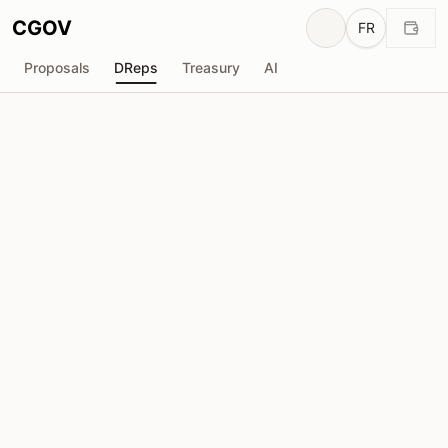
CGOV
FR
Proposals
DReps
Treasury
AI
Dori
drep1yte...r6kuak
Pouvoir de Vote
53.76M
ADA
Délégateurs
125