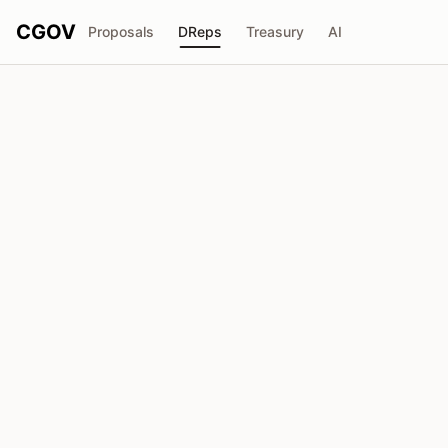
CGOV
Proposals
DReps
Treasury
AI
S
STOIC
drep1ygw...nmy292
Pouvoir de Vote
341.8K
ADA
Délégateurs
25