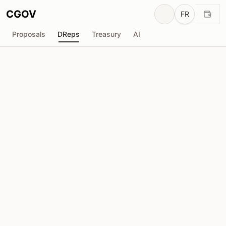
CGOV
FR
Proposals
DReps
Treasury
AI
D
DRep Anonyme
drep1yg2...zrr4u3
Pouvoir de Vote
1.30M
ADA
Délégateurs
53