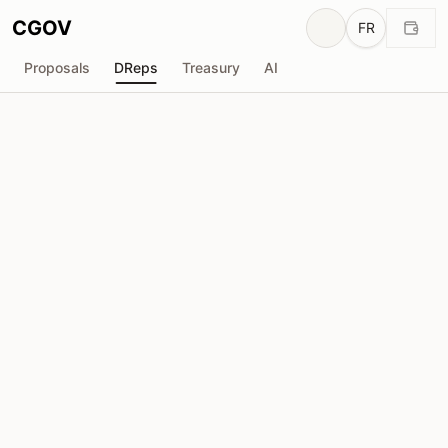
CGOV
FR
Proposals
DReps
Treasury
AI
D
DRep Anonyme
drep1yft...tvdsq2
Pouvoir de Vote
801.6K
ADA
Délégateurs
1