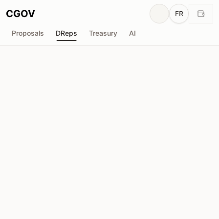
CGOV
FR
Proposals
DReps
Treasury
AI
S
SVRN | Sleeping Natives
drep1yfr...jdju2k
Pouvoir de Vote
271.8K
ADA
Délégateurs
16