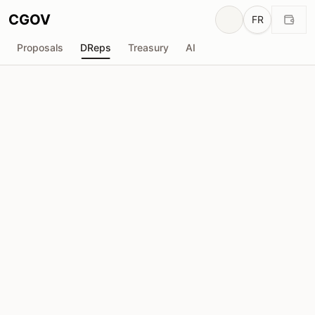
CGOV
FR
Proposals
DReps
Treasury
AI
R
Richard Irving
drep1yfe...c6gtzk
Pouvoir de Vote
13.53M
ADA
Délégateurs
11