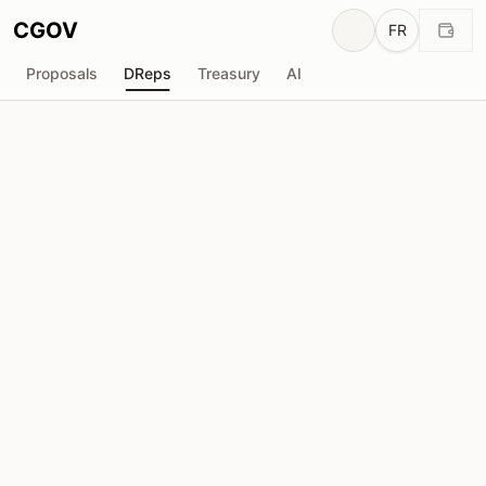
CGOV
FR
Proposals
DReps
Treasury
AI
Ha-Nguyen
drep1y2z...vtywlp
Pouvoir de Vote
21.39M
ADA
Délégateurs
64