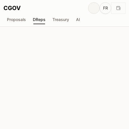
CGOV
FR
Proposals
DReps
Treasury
AI
A
ACL-CardanoLand
drep1y2r...7rw8p5
Pouvoir de Vote
959.9K
ADA
Délégateurs
48