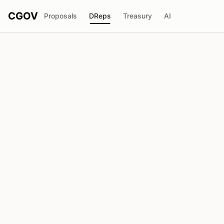
CGOV
Proposals
DReps
Treasury
AI
Mike Rogero (羅邁凱）
drep1y2l...5s8wju
Pouvoir de Vote
3.81M
ADA
Délégateurs
69