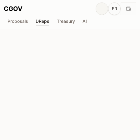
CGOV
FR
Proposals
DReps
Treasury
AI
H
Holger
drep1y2k...y0eyf8
Pouvoir de Vote
9.57M
ADA
Délégateurs
212