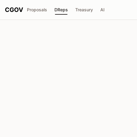
CGOV
Proposals
DReps
Treasury
AI
Wada DRep
drep1y2j...ru5m2j
Pouvoir de Vote
12.10M
ADA
Délégateurs
105