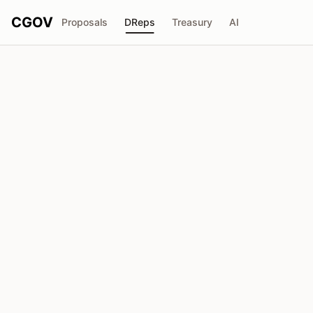
CGOV
Proposals
DReps
Treasury
AI
H
HyperlinkPool_SPO
drep1y22...fpnxh8
Pouvoir de Vote
1.66M
ADA
Délégateurs
61