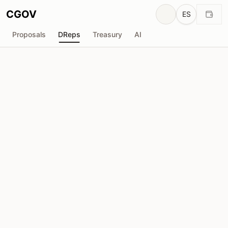
CGOV
ES
Proposals
DReps
Treasury
AI
L
LaPetiteADA
drep1ytk...mpwxsy
Poder de Voto
1.68M
ADA
Delegadores
49