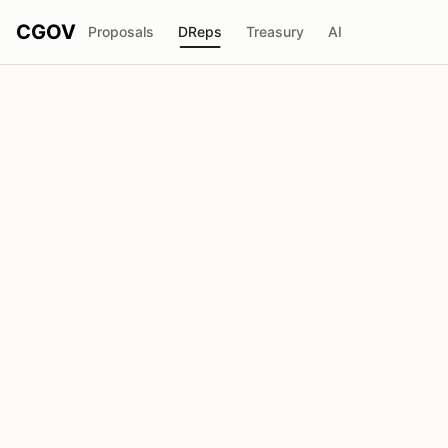
CGOV
Proposals
DReps
Treasury
AI
Dori
drep1yte...r6kuak
Poder de Voto
53.76M
ADA
Delegadores
125