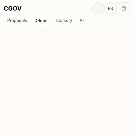
CGOV
ES
Proposals
DReps
Treasury
AI
I
IAGON
drep1ygv...m8t43k
Poder de Voto
1.72M
ADA
Delegadores
138