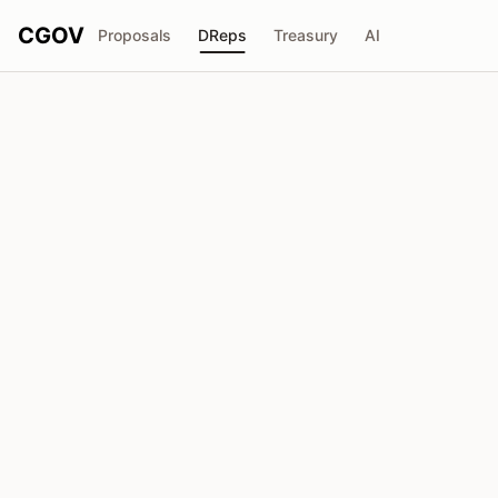
CGOV
Proposals
DReps
Treasury
AI
taichiyokoyama
drep1ygh...msxru8
Poder de Voto
1.92M
ADA
Delegadores
29